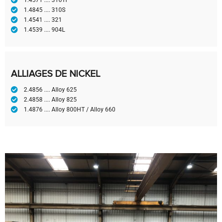
1.4571 .... 316TI
1.4845 .... 310S
1.4541 .... 321
1.4539 .... 904L
ALLIAGES DE NICKEL
2.4856 .... Alloy 625
2.4858 .... Alloy 825
1.4876 .... Alloy 800HT / Alloy 660