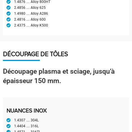
1.4876 .... Alloy 800HT
2.4856 .... Alloy 625
1.4980 .... Alloy A286
2.4816 .... Alloy 600
2.4375 .... Alloy K500
DÉCOUPAGE DE TÔLES
Découpage plasma et sciage, jusqu’à
épaisseur 150 mm.
NUANCES INOX
1.4307 .... 304L
1.4404 .... 316L