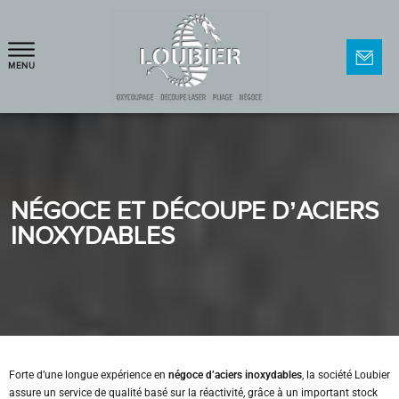
MENU
NÉGOCE ET DÉCOUPE D’ACIERS
INOXYDABLES
Forte d’une longue expérience en
négoce d’aciers inoxydables
, la société Loubier
assure un service de qualité basé sur la réactivité, grâce à un important stock